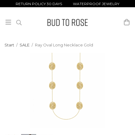
RETURN POLICY 30 DAYS WATERPROOF JEWELRY
Start
/
SALE
/
Ray Oval Long Necklace Gold