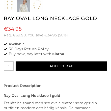
RAY OVAL LONG NECKLACE GOLD
€34.95
Reg.
€69.90
. You save
€34.95
(
50
%)
Available
30 Days Return Policy
Buy now, pay later with
Klarna
ADD TO BAG
Product Description:
Ray Oval Long Necklace i guld
Ett lätt halsband med sex ovala plattor som ger din
outfit en modern och härlig känsla. De hamrade,