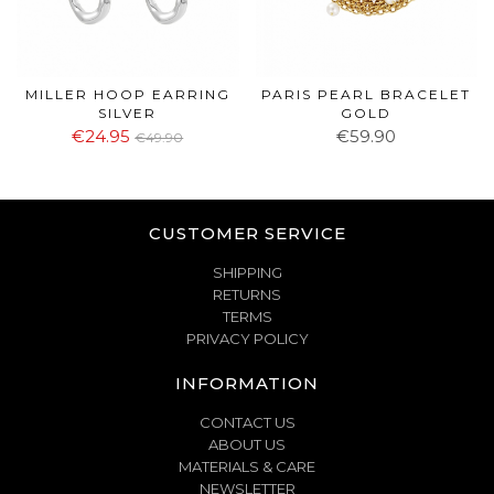
MILLER HOOP EARRING
PARIS PEARL BRACELET
SILVER
GOLD
€24.95
€59.90
€49.90
CUSTOMER SERVICE
SHIPPING
RETURNS
TERMS
PRIVACY POLICY
INFORMATION
CONTACT US
ABOUT US
MATERIALS & CARE
NEWSLETTER